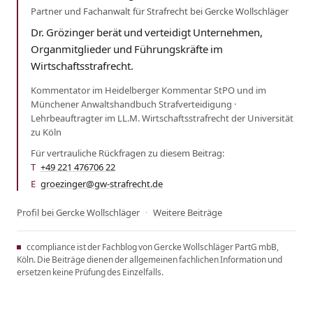
Partner und Fachanwalt für Strafrecht bei Gercke Wollschläger
Dr. Grözinger berät und verteidigt Unternehmen,
Organmitglieder und Führungskräfte im
Wirtschaftsstrafrecht.
Kommentator im Heidelberger Kommentar StPO und im
Münchener Anwaltshandbuch Strafverteidigung ·
Lehrbeauftragter im LL.M. Wirtschaftsstrafrecht der Universität
zu Köln
Für vertrauliche Rückfragen zu diesem Beitrag:
T
+49 221 476706 22
·
E
groezinger@gw-strafrecht.de
Profil bei Gercke Wollschläger
·
Weitere Beiträge
ccompliance ist der Fachblog von Gercke Wollschläger PartG mbB,
Köln. Die Beiträge dienen der allgemeinen fachlichen Information und
ersetzen keine Prüfung des Einzelfalls.