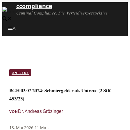
ccompliance
Criminal Compliance. Die Verteidigerperspektive.
Menü
UNTREUE
BGH 03.07.2024: Schmiergelder als Untreue (2 StR
453/23)
Dr. Andreas Grözinger
VON
13. Mai 2026
·
11 Min.