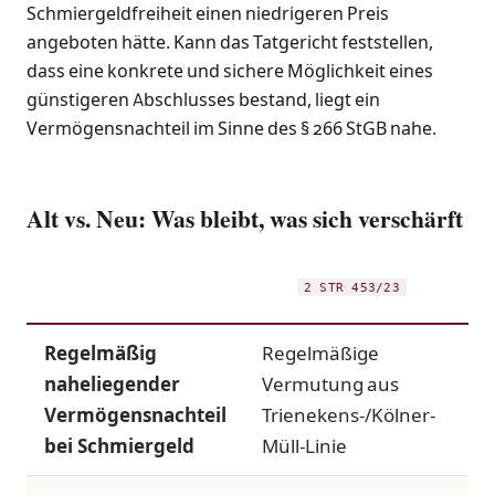
Schmiergeldfreiheit einen niedrigeren Preis
angeboten hätte. Kann das Tatgericht feststellen,
dass eine konkrete und sichere Möglichkeit eines
günstigeren Abschlusses bestand, liegt ein
Vermögensnachteil im Sinne des § 266 StGB nahe.
Alt vs. Neu: Was bleibt, was sich verschärft
ASPEKT
VOR
2 STR 453/23
Regelmäßig
Regelmäßige
naheliegender
Vermutung aus
Vermögensnachteil
Trienekens-/Kölner-
b
bei Schmiergeld
Müll-Linie