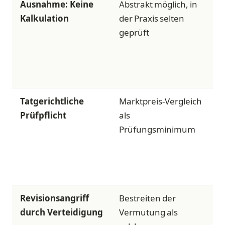
Ausnahme: Keine
Abstrakt möglich, in
Kalkulation
der Praxis selten
geprüft
p
Tatgerichtliche
Marktpreis-Vergleich
E
Prüfpflicht
als
Prüfungsminimum
Revisionsangriff
Bestreiten der
durch Verteidigung
Vermutung als
K