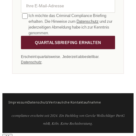
Ihre E-Mail-Adresse
Ich möchte das Criminal Compliance Briefing
erhalten. Die Hinweise zum
Datenschutz
und zur
jederzeitigen Abmeldung habe ich zur Kenntnis
genommen.
QUARTALSBRIEFING ERHALTEN
Erscheint quartalsweise. Jederzeit abbestellbar.
Datenschutz
.
Impressum
Datenschutz
Vertrauliche Kontaktaufnahme
ccompliance erscheint seit 2024. Ein Fachblog von Gercke Wollschläger PartG
mbB, Köln. Keine Rechtsberatung.