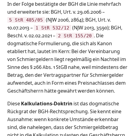
In der Folge bestätigte der BGH die Linie mehrfach
und erweiterte sie: BGH, Urt. v. 29.06.2006 –
(NJW 2006, 2864); BGH, Urt. v.
5 StR 485/05
10.07.2013 –
(NJW 2013, 3590); BGH,
1 StR 532/12
Beschl. v. 02.02.2021 –
. Die
2 StR 155/20
dogmatische Formulierung, die sich als Kanon
etabliert hat, lautet im Kern: Bei der Vereinbarung
von Schmiergeldern liegt regelmäßig ein Nachteil im
Sinne des § 266 Abs. 1 StGB nahe, weil mindestens der
Betrag, den der Vertragspartner für Schmiergelder
aufwendet, auch in Form eines Preisnachlasses dem
Geschäftsherrn hätte gewährt werden können.
Diese
Kalkulations-Doktrin
ist das dogmatische
Rückgrat der BGH-Rechtsprechung. Sie kennt eine
Ausnahme: wenn konkrete Umstände erkennbar
sind, die nahelegen, dass der Schmiergeldbetrag
nicht in die Kalkulation zulasten des Geschäftsherrn