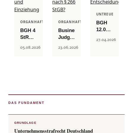
UNTREUE
ORGANHAFTUNG
ORGANHAFTUNG
BGH
12.06.2025
BGH 4
Business
– 6
StR
Judgement
27.04.2026
StR
357/23:
Rule
05.08.2026
23.06.2026
233/24:
Überhöhte
und
Untreue
Abfindung
Untreue:
und
annehmen
Wann
der
—
haftet
Schutzraum
Beihilfe
der
unternehmeris
zur
Vorstand
Entscheidunge
Untreue
nach §
und
266
DAS FUNDAMENT
Einziehung
StGB?
GRUNDLAGE
Unternehmensstrafrecht Deutschland