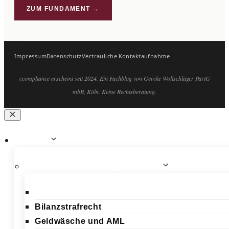
ZUM FUNDAMENT →
Impressum
Datenschutz
Vertrauliche Kontaktaufnahme
ccompliance erscheint seit 2024. Ein Fachblog von Gercke Wollschläger PartG
mbB, Köln. Keine Rechtsberatung.
Schließen
Beiträge
Wirtschafts- & Vermögensdelikte
Betrugsstrafrecht
Bilanzstrafrecht
Geldwäsche und AML