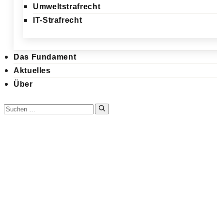
Umweltstrafrecht
IT-Strafrecht
Das Fundament
Aktuelles
Über
Suchen
nach:
Zum
Inhalt
springen