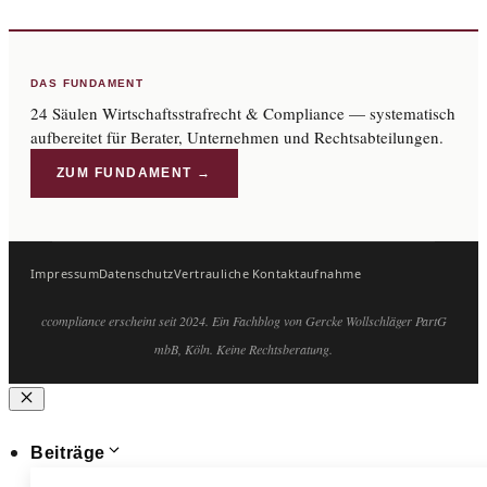
DAS FUNDAMENT
24 Säulen Wirtschaftsstrafrecht & Compliance — systematisch
aufbereitet für Berater, Unternehmen und Rechtsabteilungen.
ZUM FUNDAMENT →
Impressum
Datenschutz
Vertrauliche Kontaktaufnahme
ccompliance erscheint seit 2024. Ein Fachblog von Gercke Wollschläger PartG
mbB, Köln. Keine Rechtsberatung.
Schließen
Beiträge