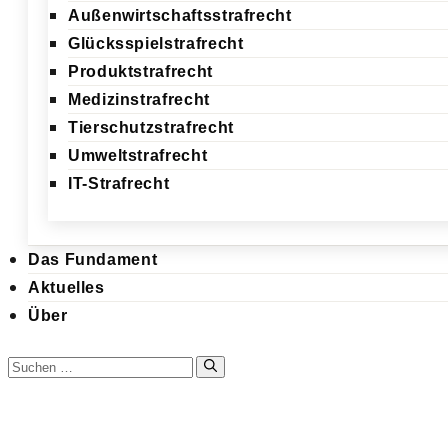
Außenwirtschaftsstrafrecht
Glücksspielstrafrecht
Produktstrafrecht
Medizinstrafrecht
Tierschutzstrafrecht
Umweltstrafrecht
IT-Strafrecht
Das Fundament
Aktuelles
Über
Suchen
nach:
Zum
Inhalt
springen