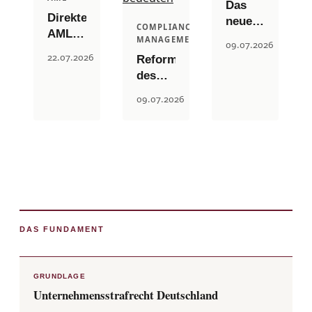
Das
Direkte
neue
COMPLIANCE
AMLA-
EU-
MANAGEMENT
09.07.2026
Aufsicht:
Meldeformat
22.07.2026
Reform
Welche
der
des
Unternehmen
AMLA:
Nachrichtendienstrechts:
ab
09.07.2026
Was
Die
2028
sich
neuen
unter
bei der
Mitwirkungspflichten
EU-
Geldwäsche-
für
Aufsicht
Verdachtsmeld
Unternehmen
stehen
ändert
— und
was
sie für
DAS FUNDAMENT
die
geldwäscherechtliche
Meldepraxis
GRUNDLAGE
bedeuten
Unternehmensstrafrecht Deutschland