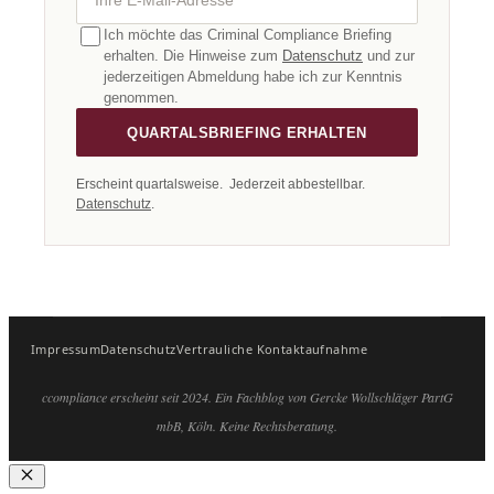
Ich möchte das Criminal Compliance Briefing
erhalten. Die Hinweise zum
Datenschutz
und zur
jederzeitigen Abmeldung habe ich zur Kenntnis
genommen.
QUARTALSBRIEFING ERHALTEN
Erscheint quartalsweise. Jederzeit abbestellbar.
Datenschutz
.
Impressum
Datenschutz
Vertrauliche Kontaktaufnahme
ccompliance erscheint seit 2024. Ein Fachblog von Gercke Wollschläger PartG
mbB, Köln. Keine Rechtsberatung.
Schließen