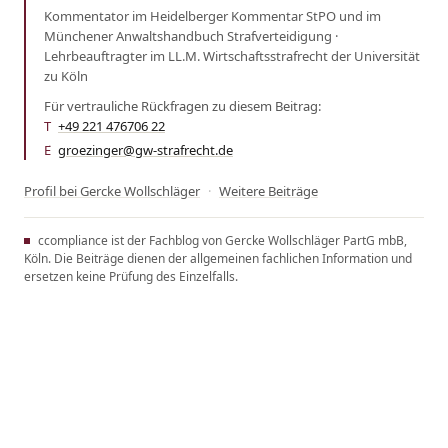
Kommentator im Heidelberger Kommentar StPO und im
Münchener Anwaltshandbuch Strafverteidigung ·
Lehrbeauftragter im LL.M. Wirtschaftsstrafrecht der Universität
zu Köln
Für vertrauliche Rückfragen zu diesem Beitrag:
T
+49 221 476706 22
·
E
groezinger@gw-strafrecht.de
Profil bei Gercke Wollschläger
·
Weitere Beiträge
ccompliance ist der Fachblog von Gercke Wollschläger PartG mbB,
Köln. Die Beiträge dienen der allgemeinen fachlichen Information und
ersetzen keine Prüfung des Einzelfalls.