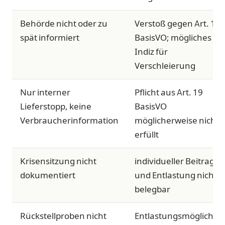
Behörde nicht oder zu
Verstoß gegen Art. 19
spät informiert
BasisVO; mögliches
Indiz für
Verschleierung
Nur interner
Pflicht aus Art. 19
Lieferstopp, keine
BasisVO
Verbraucherinformation
möglicherweise nicht
erfüllt
Krisensitzung nicht
individueller Beitrag
dokumentiert
und Entlastung nicht
belegbar
Rückstellproben nicht
Entlastungsmöglichkei