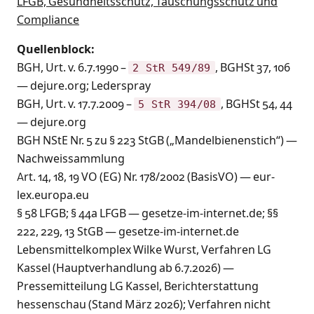
LFGB, Gesundheitsschutz, Täuschungsschutz und
Compliance
Quellenblock:
BGH, Urt. v. 6.7.1990 –
, BGHSt 37, 106
2 StR 549/89
— dejure.org; Lederspray
BGH, Urt. v. 17.7.2009 –
, BGHSt 54, 44
5 StR 394/08
— dejure.org
BGH NStE Nr. 5 zu § 223 StGB („Mandelbienenstich“) —
Nachweissammlung
Art. 14, 18, 19 VO (EG) Nr. 178/2002 (BasisVO) — eur-
lex.europa.eu
§ 58 LFGB; § 44a LFGB — gesetze-im-internet.de; §§
222, 229, 13 StGB — gesetze-im-internet.de
Lebensmittelkomplex Wilke Wurst, Verfahren LG
Kassel (Hauptverhandlung ab 6.7.2026) —
Pressemitteilung LG Kassel, Berichterstattung
hessenschau (Stand März 2026); Verfahren nicht