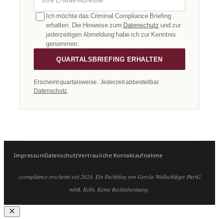
Ich möchte das Criminal Compliance Briefing
erhalten. Die Hinweise zum
Datenschutz
und zur
jederzeitigen Abmeldung habe ich zur Kenntnis
genommen.
QUARTALSBRIEFING ERHALTEN
Erscheint quartalsweise. Jederzeit abbestellbar.
Datenschutz
.
Impressum
Datenschutz
Vertrauliche Kontaktaufnahme
ccompliance erscheint seit 2024. Ein Fachblog von Gercke Wollschläger PartG
mbB, Köln. Keine Rechtsberatung.
Schließen