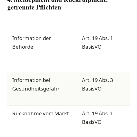
getrennte Pflichten
PFLICHT
RECHTSGRUNDLAGE
A
Information der
Art. 19 Abs. 1
z
Behörde
BasisVO
Ü
Information bei
Art. 19 Abs. 3
z
Gesundheitsgefahr
BasisVO
Ü
Rücknahme vom Markt
Art. 19 Abs. 1
M
BasisVO