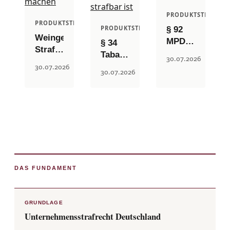
PRODUKTSTRAFREC
PRODUKTSTRAFRECHT
PRODUKTSTRAFRECHT
§ 92
Weingesetz
MPDG
§ 34
Strafbarkeit:
oder §
TabakerzG:
30.07.2026
Wann
93
Wann
30.07.2026
30.07.2026
§§ 48,
MPDG:
das
49
Strafbarkeit
Inverkehrbringen
WeinG
von
von E-
aus
Konformitätsve
Zigaretten,
einem
bei
Liquids
Verstoß
Medizinproduk
und
eine
Nikotinprodukten
Straftat
strafbar
machen
DAS FUNDAMENT
ist
GRUNDLAGE
Unternehmensstrafrecht Deutschland