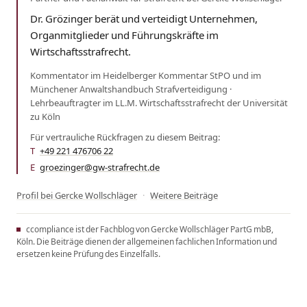
Dr. Grözinger berät und verteidigt Unternehmen,
Organmitglieder und Führungskräfte im
Wirtschaftsstrafrecht.
Kommentator im Heidelberger Kommentar StPO und im
Münchener Anwaltshandbuch Strafverteidigung ·
Lehrbeauftragter im LL.M. Wirtschaftsstrafrecht der Universität
zu Köln
Für vertrauliche Rückfragen zu diesem Beitrag:
T
+49 221 476706 22
·
E
groezinger@gw-strafrecht.de
Profil bei Gercke Wollschläger
·
Weitere Beiträge
ccompliance ist der Fachblog von Gercke Wollschläger PartG mbB,
Köln. Die Beiträge dienen der allgemeinen fachlichen Information und
ersetzen keine Prüfung des Einzelfalls.