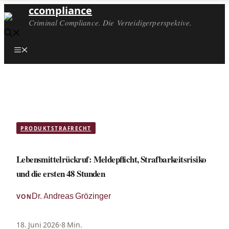
ccompliance
Criminal Compliance. Die Verteidigerperspektive.
Menü
PRODUKTSTRAFRECHT
Lebensmittelrückruf: Meldepflicht, Strafbarkeitsrisiko
und die ersten 48 Stunden
Dr. Andreas Grözinger
VON
18. Juni 2026
·
8 Min.