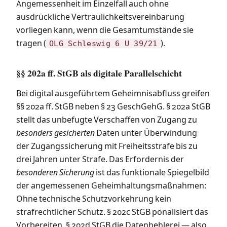
Angemessenheit im Einzelfall auch ohne
ausdrückliche Vertraulichkeitsvereinbarung
vorliegen kann, wenn die Gesamtumstände sie
tragen (
).
OLG Schleswig 6 U 39/21
§§ 202a ff. StGB als digitale Parallelschicht
Bei digital ausgeführtem Geheimnisabfluss greifen
§§ 202a ff. StGB neben § 23 GeschGehG. § 202a StGB
stellt das unbefugte Verschaffen von Zugang zu
besonders gesicherten
Daten unter Überwindung
der Zugangssicherung mit Freiheitsstrafe bis zu
drei Jahren unter Strafe. Das Erfordernis der
besonderen Sicherung
ist das funktionale Spiegelbild
der angemessenen Geheimhaltungsmaßnahmen:
Ohne technische Schutzvorkehrung kein
strafrechtlicher Schutz. § 202c StGB pönalisiert das
Vorbereiten, § 202d StGB die Datenhehlerei — also