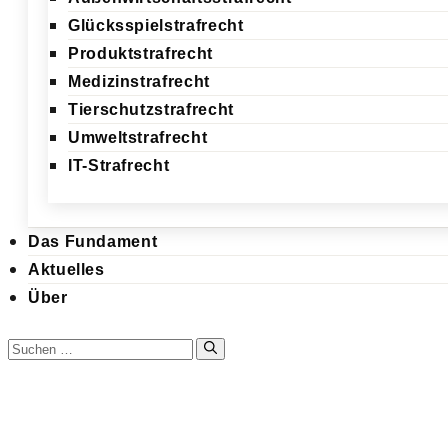
Glücksspielstrafrecht
Produktstrafrecht
Medizinstrafrecht
Tierschutzstrafrecht
Umweltstrafrecht
IT-Strafrecht
Das Fundament
Aktuelles
Über
Suchen
nach:
Zum
Inhalt
springen