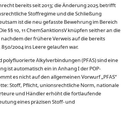
cht bereits seit 2013; die Änderung 2025 betrifft
srechtliche Stoffregime und die Schließung
eutsam ist die neu gefasste Bewehrung im Bereich
 Die §§ 10, 11 ChemSanktionsV knüpfen seither an die
 nachdem der frühere Verweis auf die bereits
850/2004 ins Leere gelaufen war.
nd polyfluorierte Alkylverbindungen (PFAS) sind eine
ng ist automatisch ein in Anhang I der POP-
 kommt es nicht auf den allgemeinen Vorwurf „PFAS“
e: Stoff, Pflicht, unionsrechtliche Norm, nationale
rteure und Händler erhöht die fortlaufende
utung eines präzisen Stoff- und