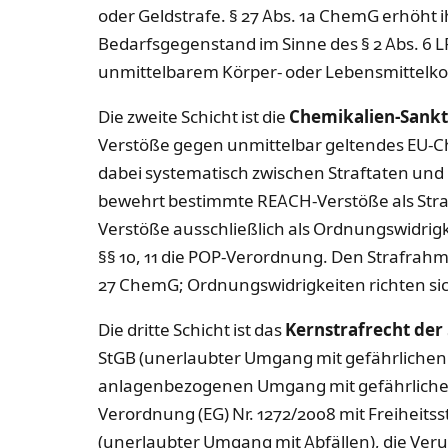
oder Geldstrafe. § 27 Abs. 1a ChemG erhöht ih
Bedarfsgegenstand im Sinne des § 2 Abs. 6 L
unmittelbarem Körper- oder Lebensmittelko
Die zweite Schicht ist die
Chemikalien-Sank
Verstöße gegen unmittelbar geltendes EU-C
dabei systematisch zwischen Straftaten un
bewehrt bestimmte REACH-Verstöße als Strafta
Verstöße ausschließlich als Ordnungswidrigke
§§ 10, 11 die POP-Verordnung. Den Strafra
27 ChemG; Ordnungswidrigkeiten richten si
Die dritte Schicht ist das
Kernstrafrecht der
StGB (unerlaubter Umgang mit gefährlichen 
anlagenbezogenen Umgang mit gefährlichen
Verordnung (EG) Nr. 1272/2008 mit Freiheitsst
(unerlaubter Umgang mit Abfällen), die Ver