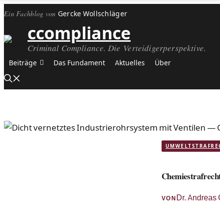
Ein Fachblog von
Gercke Wollschläger
ccompliance
Criminal Compliance. Die Verteidigerperspektive.
Beiträge
Das Fundament
Aktuelles
Über
UMWELTSTRAFRE
Chemiestrafrech
Dr. Andreas 
VON