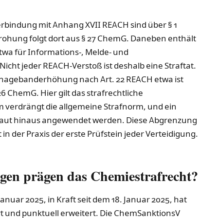
erbindung mit Anhang XVII REACH sind über § 1
rohung folgt dort aus § 27 ChemG. Daneben enthält
wa für Informations-, Melde- und
Nicht jeder REACH-Verstoß ist deshalb eine Straftat.
onnagebanderhöhung nach Art. 22 REACH etwa ist
 ChemG. Hier gilt das strafrechtliche
m verdrängt die allgemeine Strafnorm, und ein
rtlaut hinaus angewendet werden. Diese Abgrenzung
in der Praxis der erste Prüfstein jeder Verteidigung.
gen prägen das Chemiestrafrecht?
uar 2025, in Kraft seit dem 18. Januar 2025, hat
t und punktuell erweitert. Die ChemSanktionsV