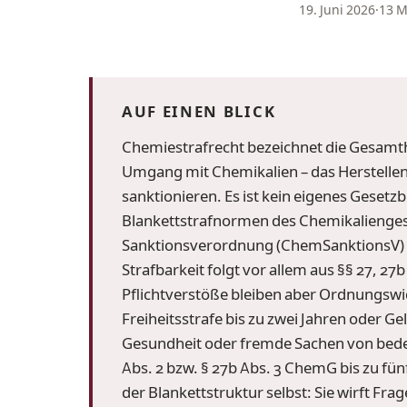
19. Juni 2026
·
13 M
AUF EINEN BLICK
Chemiestrafrecht bezeichnet die Gesamth
Umgang mit Chemikalien – das Herstelle
sanktionieren. Es ist kein eigenes Geset
Blankettstrafnormen des Chemikaliengese
Sanktionsverordnung (ChemSanktionsV) 
Strafbarkeit folgt vor allem aus §§ 27, 
Pflichtverstöße bleiben aber Ordnungswid
Freiheitsstrafe bis zu zwei Jahren oder G
Gesundheit oder fremde Sachen von bede
Abs. 2 bzw. § 27b Abs. 3 ChemG bis zu fünf
der Blankettstruktur selbst: Sie wirft Fr