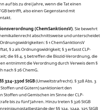
n auf bis zu drei Jahre, wenn die Tat einen
FGB betrifft, also einen Gegenstand mit
ntakt.
tionsverordnung (ChemSanktionsV)
. Sie bewehrt
hemikalienrecht abschnittsweise und unterscheidet
d Ordnungswidrigkeiten: § 1 ChemSanktionsV
t, § 2 als Ordnungswidrigkeit; § 3 erfasst CLP-
it; die §§ 4, 5 betreffen die Biozid-Verordnung, die
hmen entnimmt die Verordnung durch Verweis dem §
ch nach § 26 ChemG.
 §§ 324–330d StGB
(Umweltstrafrecht). § 328 Abs. 3
Stoffen und Gütern) sanktioniert den
 Stoffen und Gemischen im Sinne der CLP-
rafe bis zu fünf Jahren. Hinzu treten § 326 StGB
unreinigungstatbestände der §§ 324, 324a, 325 StGB