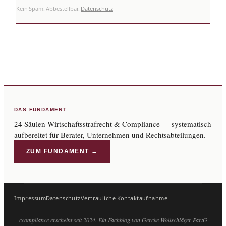
Kein Spam. Abbestellbar.
Datenschutz
DAS FUNDAMENT
24 Säulen Wirtschaftsstrafrecht & Compliance — systematisch
aufbereitet für Berater, Unternehmen und Rechtsabteilungen.
ZUM FUNDAMENT →
Impressum
Datenschutz
Vertrauliche Kontaktaufnahme
ccompliance erscheint seit 2024. Ein Fachblog von Gercke Wollschläger PartG