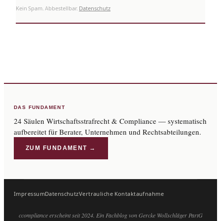
Kein Spam. Abbestellbar.
Datenschutz
DAS FUNDAMENT
24 Säulen Wirtschaftsstrafrecht & Compliance — systematisch
aufbereitet für Berater, Unternehmen und Rechtsabteilungen.
ZUM FUNDAMENT →
Impressum
Datenschutz
Vertrauliche Kontaktaufnahme
ccompliance erscheint seit 2024. Ein Fachblog von Gercke Wollschläger PartG