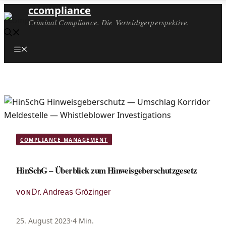
ccompliance
Criminal Compliance. Die Verteidigerperspektive.
Menü
COMPLIANCE MANAGEMENT
HinSchG – Überblick zum Hinweisgeberschutzgesetz
Dr. Andreas Grözinger
VON
25. August 2023
·
4 Min.