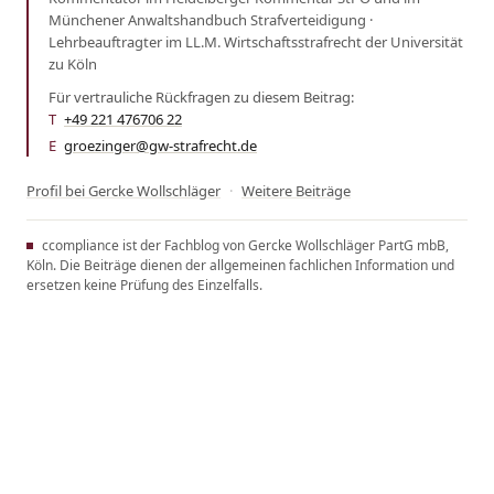
Münchener Anwaltshandbuch Strafverteidigung ·
Lehrbeauftragter im LL.M. Wirtschaftsstrafrecht der Universität
zu Köln
Für vertrauliche Rückfragen zu diesem Beitrag:
T
+49 221 476706 22
·
E
groezinger@gw-strafrecht.de
Profil bei Gercke Wollschläger
·
Weitere Beiträge
ccompliance ist der Fachblog von Gercke Wollschläger PartG mbB,
Köln. Die Beiträge dienen der allgemeinen fachlichen Information und
ersetzen keine Prüfung des Einzelfalls.