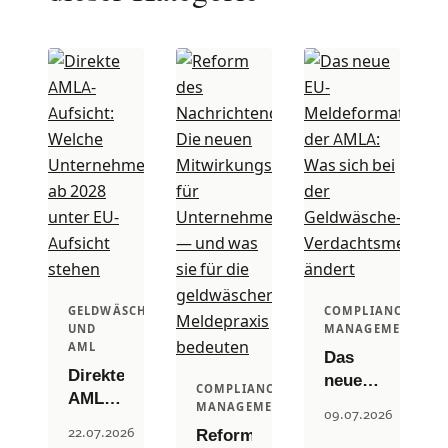
GELDWÄSCHE
COMPLIANCE
UND
MANAGEMENT
AML
Das
Direkte
neue
COMPLIANCE
AMLA-
EU-
MANAGEMENT
09.07.2026
Aufsicht:
Meldeformat
22.07.2026
Reform
Welche