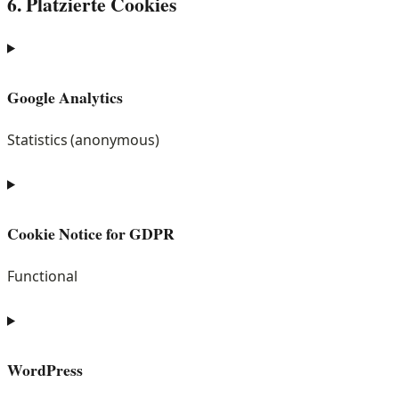
6. Platzierte Cookies
Google Analytics
Statistics (anonymous)
Consent
to
service
Cookie Notice for GDPR
google-
analytics
Functional
Consent
to
service
WordPress
cookie-