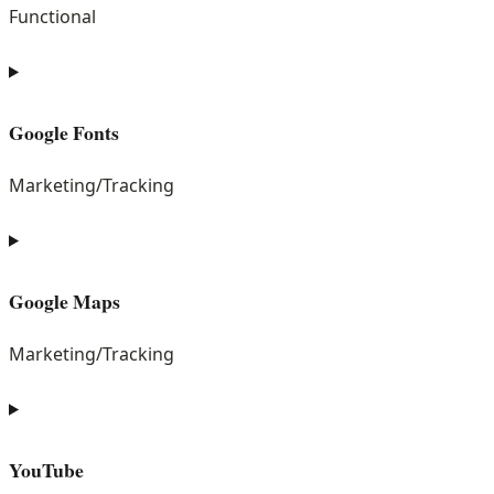
notice-
Functional
for-
Consent
gdpr
to
service
Google Fonts
wordpress
Marketing/Tracking
Consent
to
service
Google Maps
google-
fonts
Marketing/Tracking
Consent
to
service
YouTube
google-