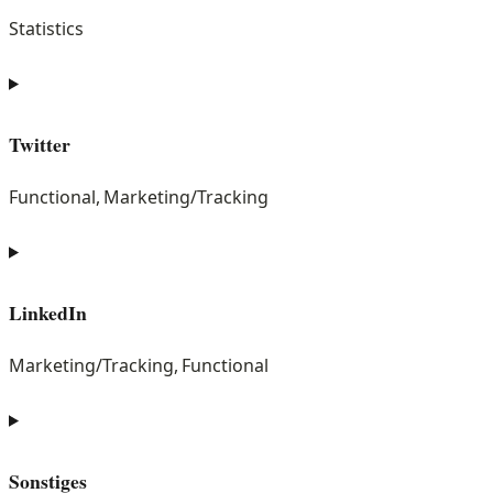
maps
Statistics
Consent
to
service
Twitter
youtube
Functional, Marketing/Tracking
Consent
to
service
LinkedIn
twitter
Marketing/Tracking, Functional
Consent
to
service
Sonstiges