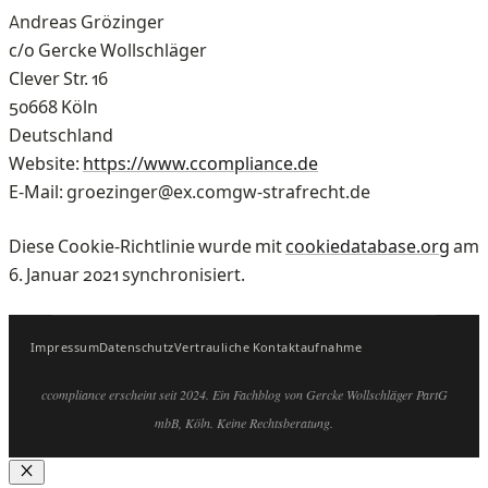
Andreas Grözinger
c/o Gercke Wollschläger
Clever Str. 16
50668 Köln
Deutschland
Website:
https://www.ccompliance.de
E-Mail:
groezinger@
ex.com
gw-strafrecht.de
Diese Cookie-Richtlinie wurde mit
cookiedatabase.org
am
6. Januar 2021 synchronisiert.
Impressum
Datenschutz
Vertrauliche Kontaktaufnahme
ccompliance erscheint seit 2024. Ein Fachblog von Gercke Wollschläger PartG
mbB, Köln. Keine Rechtsberatung.