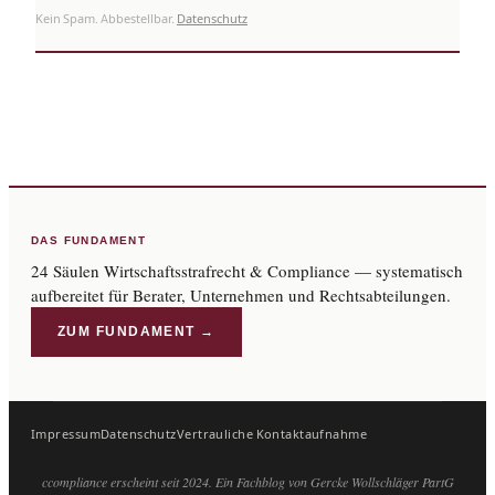
Kein Spam. Abbestellbar.
Datenschutz
DAS FUNDAMENT
24 Säulen Wirtschaftsstrafrecht & Compliance — systematisch
aufbereitet für Berater, Unternehmen und Rechtsabteilungen.
ZUM FUNDAMENT →
Impressum
Datenschutz
Vertrauliche Kontaktaufnahme
ccompliance erscheint seit 2024. Ein Fachblog von Gercke Wollschläger PartG